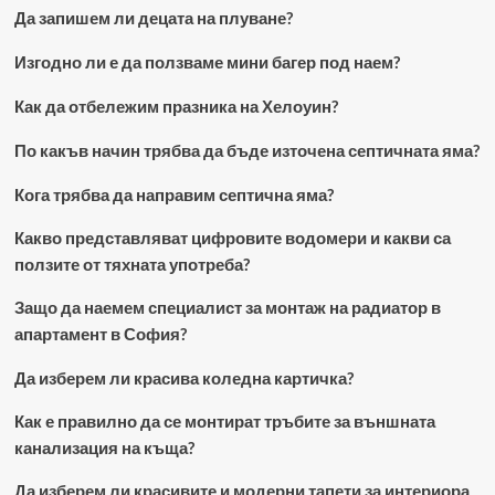
Да запишем ли децата на плуване?
Изгодно ли е да ползваме мини багер под наем?
Как да отбележим празника на Хелоуин?
По какъв начин трябва да бъде източена септичната яма?
Кога трябва да направим септична яма?
Какво представляват цифровите водомери и какви са
ползите от тяхната употреба?
Защо да наемем специалист за монтаж на радиатор в
апартамент в София?
Да изберем ли красива коледна картичка?
Как е правилно да се монтират тръбите за външната
канализация на къща?
Да изберем ли красивите и модерни тапети за интериора