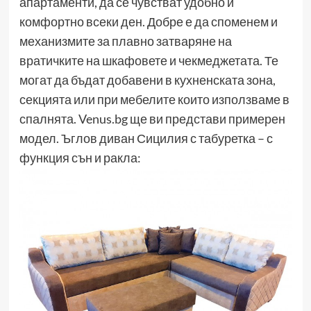
апартаменти, да се чувстват удобно и
комфортно всеки ден. Добре е да споменем и
механизмите за плавно затваряне на
вратичките на шкафовете и чекмеджетата. Те
могат да бъдат добавени в кухненската зона,
секцията или при мебелите които използваме в
спалнята. Venus.bg ще ви представи примерен
модел. Ъглов диван Сицилия с табуретка – с
функция сън и ракла: