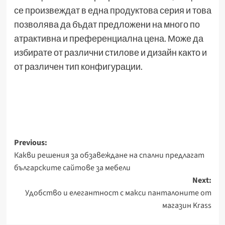
се произвеждат в една продуктова серия и това
позволява да бъдат предложени на много по
атрактивна и преференциална цена. Може да
избирате от различни стилове и дизайн както и
от различен тип конфигурации.
Post
Previous:
Какви решения за обзавеждане на спални предлагат
navigation
българските сайтове за мебели
Next:
Удобство и елегантност с макси панталоните от
магазин Krass