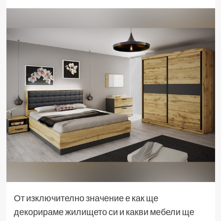
От изключително значение е как ще
декорираме жилището си и какви мебели ще