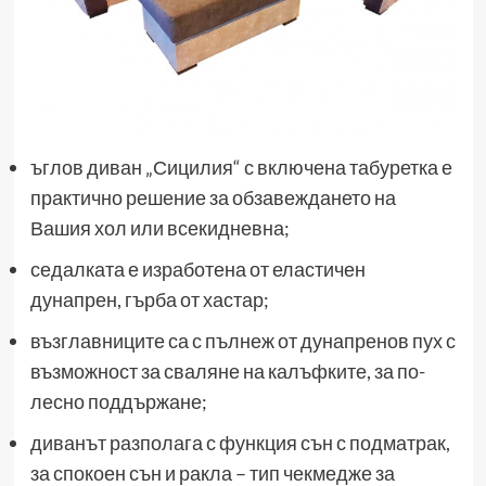
ъглов диван „Сицилия“ с включена табуретка е
практично решение за обзавеждането на
Вашия хол или всекидневна;
седалката е изработена от еластичен
дунапрен, гърба от хастар;
възглавниците са с пълнеж от дунапренов пух с
възможност за сваляне на калъфките, за по-
лесно поддържане;
диванът разполага с функция сън с подматрак,
за спокоен сън и ракла – тип чекмедже за